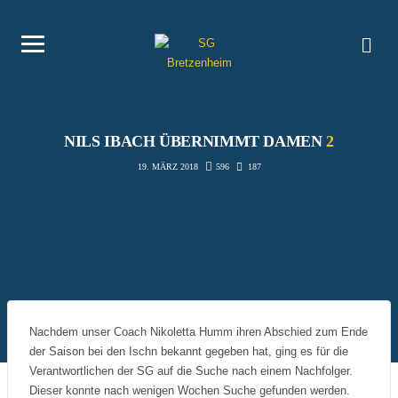
NILS IBACH ÜBERNIMMT DAMEN
2
596
187
19. MÄRZ 2018
Nachdem unser Coach Nikoletta Humm ihren Abschied zum Ende
der Saison bei den Ischn bekannt gegeben hat, ging es für die
Verantwortlichen der SG auf die Suche nach einem Nachfolger.
Dieser konnte nach wenigen Wochen Suche gefunden werden.