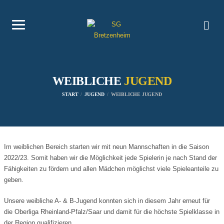
WEIBLICHE
JUGEND
START
JUGEND
WEIBLICHE JUGEND
Im weiblichen Bereich starten wir mit neun Mannschaften in die Saison
2022/23. Somit haben wir die Möglichkeit jede Spielerin je nach Stand der
Fähigkeiten zu fördern und allen Mädchen möglichst viele Spieleanteile zu
geben.
Unsere weibliche A- & B-Jugend konnten sich in diesem Jahr erneut für
die Oberliga Rheinland-Pfalz/Saar und damit für die höchste Spielklasse in
der Region qualifizieren.