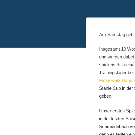
Am Samstag geht e
Insgesamt 10 Woch
und wurden dabei 
spielerisch zueina
Trainingslager bei
Moselweiß Handba
Stahle Cup in der
geben.
Unser erstes Spie
in der letzten Sai
Schmiedebach von 
denn es fehlen ein