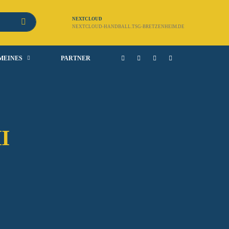
NEXTCLOUD
NEXTCLOUD-HANDBALL.TSG-BRETZENHEIM.DE
MEINES
PARTNER
II