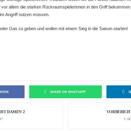
 vor allem die starken Rückraumspielerinnen in den Griff bekommen
im Angriff nutzen müssen.
eder Gas zu geben und wollen mit einem Sieg in die Saison starten!
EBOOK
SHARE ON WHATSAPP
S
HT DAMEN 2
VORBERICH
17
1. S