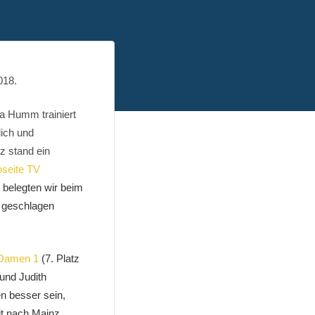
018.
a Humm trainiert
ich und
z stand ein
oseite TV
 belegten wir beim
 geschlagen
Damen 1
(7. Platz
 und Judith
n besser sein,
it nach Mainz