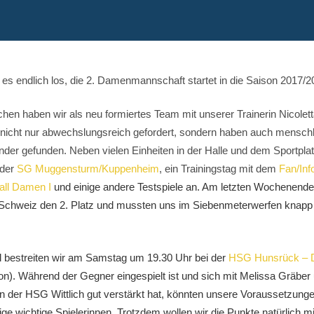
s endlich los, die 2. Damenmannschaft startet in die Saison 2017/2
en haben wir als neu formiertes Team mit unserer Trainerin Nicolett
nicht nur abwechslungsreich gefordert, sondern haben auch menschl
nder gefunden. Neben vielen Einheiten in der Halle und dem Sportplat
 der
SG Muggensturm/Kuppenheim
, ein Trainingstag mit dem
Fan/Inf
ll Damen I
und einige andere Testspiele an. Am letzten Wochenende
 Schweiz den 2. Platz und mussten uns im Siebenmeterwerfen knapp
l bestreiten wir am Samstag um 19.30 Uhr bei der
HSG Hunsrück – 
son). Während der Gegner eingespielt ist und sich mit Melissa Gräber
der HSG Wittlich gut verstärkt hat, könnten unsere Voraussetzunge
ige wichtige Spielerinnen. Trotzdem wollen wir die Punkte natürlich m