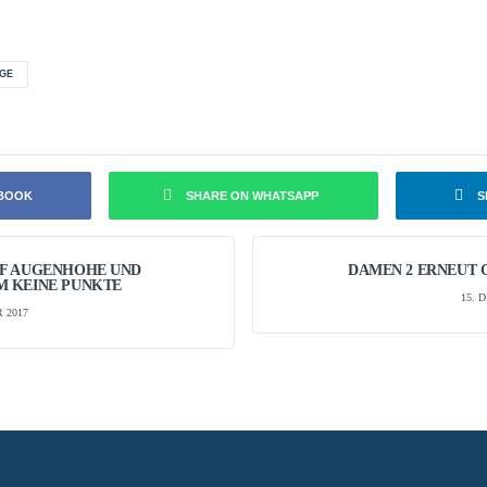
GE
EBOOK
SHARE ON WHATSAPP
S
F AUGENHÖHE UND
DAMEN 2 ERNEUT
 KEINE PUNKTE
15. 
 2017