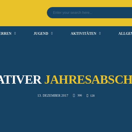
ERREN
JUGEND
AKTIVITÄTEN
ALLGE
ATIVER
JAHRESABSCH
306
13. DEZEMBER 2017
128