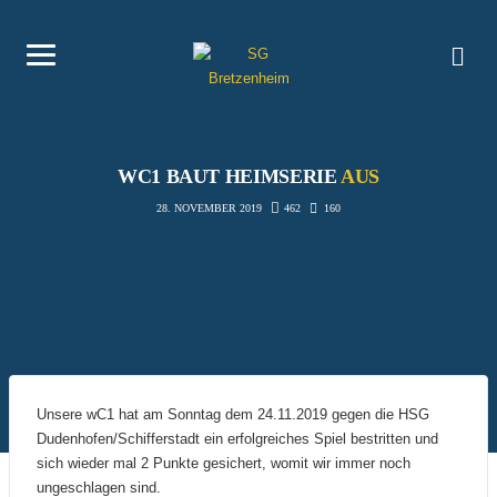
WC1 BAUT HEIMSERIE
AUS
462
160
28. NOVEMBER 2019
Unsere wC1 hat am Sonntag dem 24.11.2019 gegen die HSG
Dudenhofen/Schifferstadt ein erfolgreiches Spiel bestritten und
sich wieder mal 2 Punkte gesichert, womit wir immer noch
ungeschlagen sind.