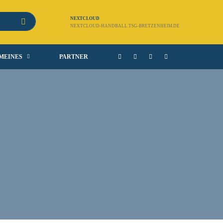
NEXTCLOUD
NEXTCLOUD-HANDBALL.TSG-BRETZENHEIM.DE
MEINES
PARTNER