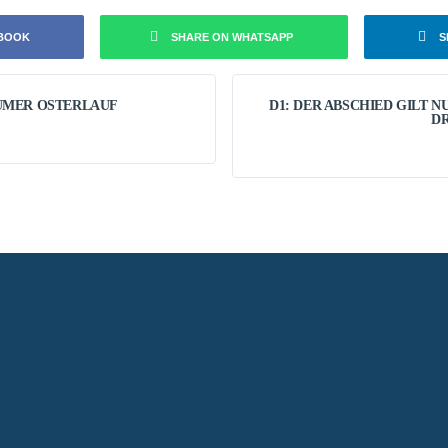
EBOOK
SHARE ON WHATSAPP
S
UMER OSTERLAUF
D1: DER ABSCHIED GILT N
DR