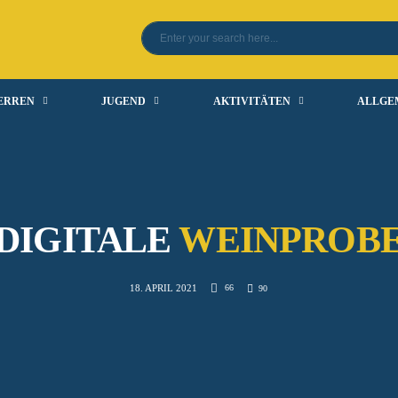
ERREN
JUGEND
AKTIVITÄTEN
ALLGE
DIGITALE
WEINPROB
66
18. APRIL 2021
90