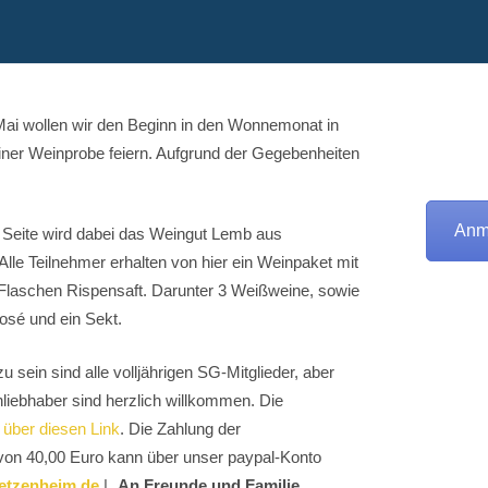
 Mai wollen wir den Beginn in den Wonnemonat in
iner Weinprobe feiern. Aufgrund der Gegebenheiten
Anm
 Seite wird dabei das Weingut Lemb aus
lle Teilnehmer erhalten von hier ein Weinpaket mit
laschen Rispensaft. Darunter 3 Weißweine, sowie
osé und ein Sekt.
u sein sind alle volljährigen SG-Mitglieder, aber
liebhaber sind herzlich willkommen. Die
t
über diesen Link
. Die Zahlung der
on 40,00 Euro kann über unser paypal-Konto
etzenheim.de
| „
An Freunde und Familie