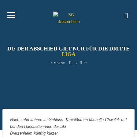
D1: DER ABSCHIED GILT NUR FÜR DIE DRITTE
LIGA
312
97
7. MAI 2021
Nach zehn Jahren ist Schluss: Kreisläuferin Michelle Chwalek tritt
bei den Handballerinnen der SG
Bretzenheim künftig kürzer