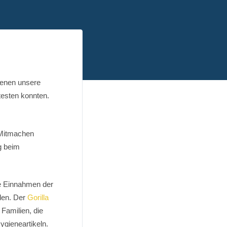
denen unsere
testen konnten.
 Mitmachen
g beim
ie Einnahmen der
den. Der
Gorilla
Familien, die
gieneartikeln.