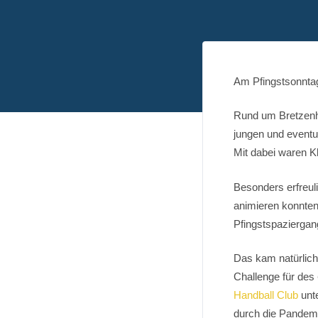
Am Pfingstsonntag 
Rund um Bretzenh
jungen und eventue
Mit dabei waren K
Besonders erfreul
animieren konnten
Pfingstspaziergang
Das kam natürlich
Challenge für des
Handball Club
unte
durch die Pandemi