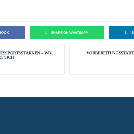
EBOOK
SHARE ON WHATSAPP
S
ESSPORTSSTÄRKEN – WB1
VORBEREITUNGSSTART
T SICH