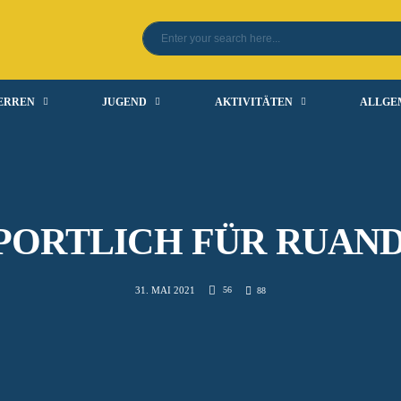
ERREN
JUGEND
AKTIVITÄTEN
ALLGE
PORTLICH FÜR RUAN
56
31. MAI 2021
88