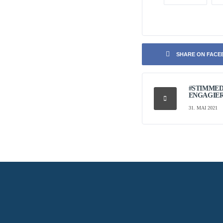
SHARE ON FAC
#STIMMED
ENGAGIER
31. MAI 2021