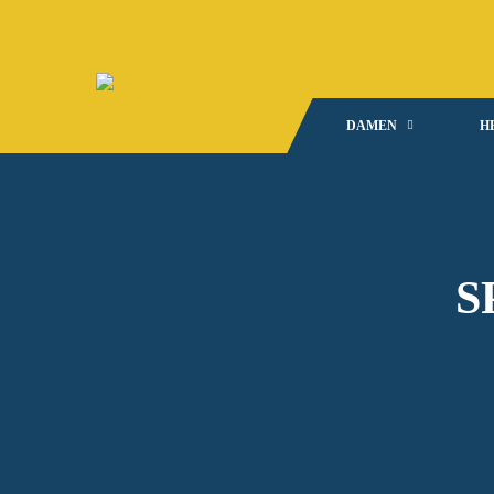
DAMEN
H
S