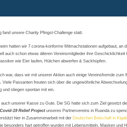
fand unsere Charity Pfingst-Challenge statt.
eim hatten wir 7 corona-konforme Mitmachstationen aufgebaut, an 
ll auch schon etwas älteren Vereinsmitglieder ihre Geschicklichkeit 
lassiker wie Eier laufen, Hütchen abwerfen & Sackhüpfen.
ich war, dass wir mit unserer Aktion auch einige Vereinsfremde zum
. Viele Passanten freuten sich über die ungewöhnliche Abwechselun
 und stiegen spontan mit ein.
 auch unserer Kasse zu Gute. Die SG hatte sich zum Ziel gesetzt d
Covid-19 Relief Project
unseres Partnervereins in Ruanda zu spen
rstützt hier in Zusammenarbeit mit der
Deutschen Botschaft in Kigali
e besonders hart getroffen wurden mit Lebensmitteln, Masken und Hy