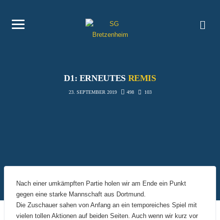
D1: ERNEUTES
REMIS
498
103
23. SEPTEMBER 2019
Nach einer umkämpften Partie holen wir am Ende ein Punkt
gegen eine starke Mannschaft aus Dortmund.
Die Zuschauer sahen von Anfang an ein temporeiches Spiel mit
vielen tollen Aktionen auf beiden Seiten. Auch wenn wir kurz vor