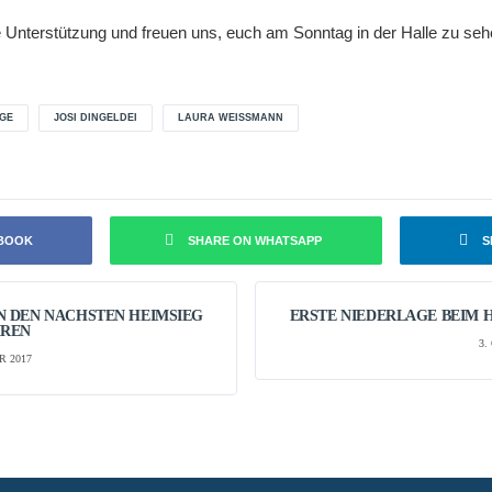
 Unterstützung und freuen uns, euch am Sonntag in der Halle zu seh
GE
JOSI DINGELDEI
LAURA WEISSMANN
EBOOK
SHARE ON WHATSAPP
S
 DEN NÄCHSTEN HEIMSIEG
ERSTE NIEDERLAGE BEIM H
HREN
3.
R 2017