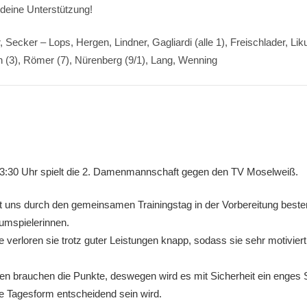
 deine Unterstützung!
, Secker – Lops, Hergen, Lindner, Gagliardi (alle 1), Freischlader, Li
n (3), Römer (7), Nürenberg (9/1), Lang, Wenning
:30 Uhr spielt die 2. Damenmannschaft gegen den TV Moselweiß.
t uns durch den gemeinsamen Trainingstag in der Vorbereitung best
umspielerinnen.
le verloren sie trotz guter Leistungen knapp, sodass sie sehr motiviert
n brauchen die Punkte, deswegen wird es mit Sicherheit ein enges S
e Tagesform entscheidend sein wird.