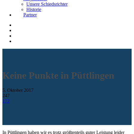
Unsere Schiedsrichter
Historie
Partner
Keine Punkte in Püttlingen
5. Oktober 2017
247
172
In Püttlingen haben wir es trotz größtenteils guter Leistung leider