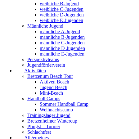
weibliche B-Jugend
weibliche C-Jugenden
weibliche D-Jugenden
weibliche E-Jugenden
Männliche Jugend
männliche A-Jugend
männliche B-Jugenden
männliche C-Jugenden
männliche D-Jugenden
männliche E-Jugenden
Perspektivteams
Jugendförderverein
Aktivitäten
Bretzenum Beach Tour
Aktiven Beach
Jugend Beach
Mini-Beach
Handball Camps
Sommer Handball Camp
Weihnachtscamp
Trainingslager Jugend
Bretzenheimer Wintercup
Pfingst – Turnier
Schlachtfest
Allgemeines