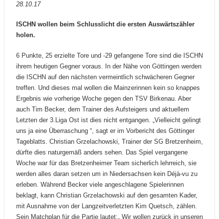
28.10.17
ISCHN wollen beim Schlusslicht die ersten Auswärtszähler
holen.
6 Punkte, 25 erzielte Tore und -29 gefangene Tore sind die ISCHN
ihrem heutigen Gegner voraus. In der Nähe von Göttingen werden
die ISCHN auf den nächsten vermeintlich schwächeren Gegner
treffen. Und dieses mal wollen die Mainzerinnen kein so knappes
Ergebnis wie vorherige Woche gegen den TSV Birkenau. Aber
auch Tim Becker, dem Trainer des Aufsteigers und aktuellem
Letzten der 3.Liga Ost ist dies nicht entgangen. „Vielleicht gelingt
uns ja eine Überraschung “, sagt er im Vorbericht des Göttinger
Tageblatts. Christian Grzelachowski, Trainer der SG Bretzenheim,
dürfte dies naturgemäß anders sehen. Das Spiel vergangene
Woche war für das Bretzenheimer Team sicherlich lehrreich, sie
werden alles daran setzen um in Niedersachsen kein Déjà-vu zu
erleben. Während Becker viele angeschlagene Spielerinnen
beklagt, kann Christian Grzelachowski auf den gesamten Kader,
mit Ausnahme von der Langzeitverletzten Kim Quetsch, zählen.
Sein Matchplan für die Partie lautet:„ Wir wollen zurück in unseren