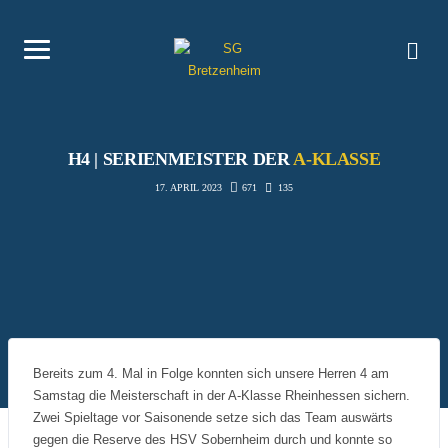
H4 | SERIENMEISTER DER
A-KLASSE
671
135
17. APRIL 2023
Bereits zum 4. Mal in Folge konnten sich unsere Herren 4 am
Samstag die Meisterschaft in der A-Klasse Rheinhessen sichern.
Zwei Spieltage vor Saisonende setze sich das Team auswärts
gegen die Reserve des HSV Sobernheim durch und konnte so