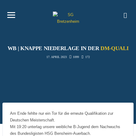
WB | KNAPPE NIEDERLAGE IN DER
DM-QUALI
1099
172
17. APRIL 2023
Am Ende fehlte nur ein Tor für die erneute Qualifikation zur
Deutschen Meisterschaft.
Mit 19:20 unterlag unsere weibliche B-Jugend dem Nachwuchs
des Bundesligisten HSG Bensheim-Auerbach.