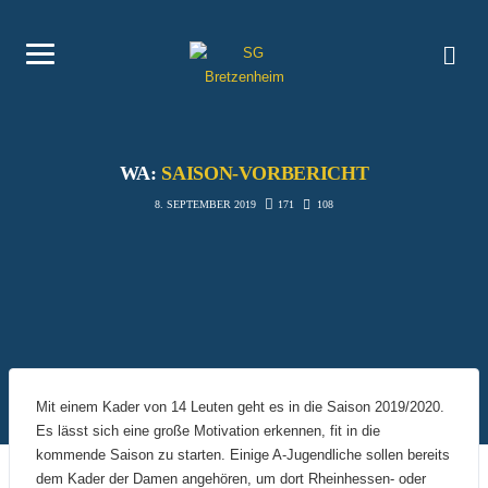
WA:
SAISON-VORBERICHT
171
108
8. SEPTEMBER 2019
Mit einem Kader von 14 Leuten geht es in die Saison 2019/2020.
Es lässt sich eine große Motivation erkennen, fit in die
kommende Saison zu starten. Einige A-Jugendliche sollen bereits
dem Kader der Damen angehören, um dort Rheinhessen- oder