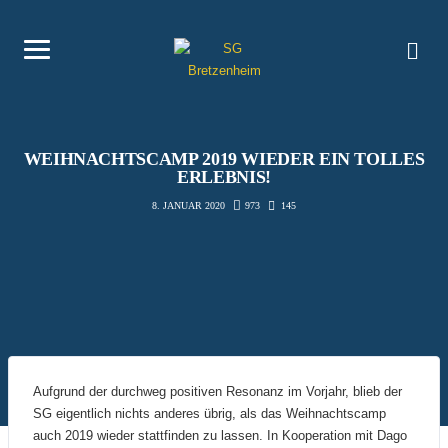
WEIHNACHTSCAMP 2019 WIEDER EIN TOLLES
ERLEBNIS!
973
145
8. JANUAR 2020
Aufgrund der durchweg positiven Resonanz im Vorjahr, blieb der
SG eigentlich nichts anderes übrig, als das Weihnachtscamp
auch 2019 wieder stattfinden zu lassen. In Kooperation mit Dago