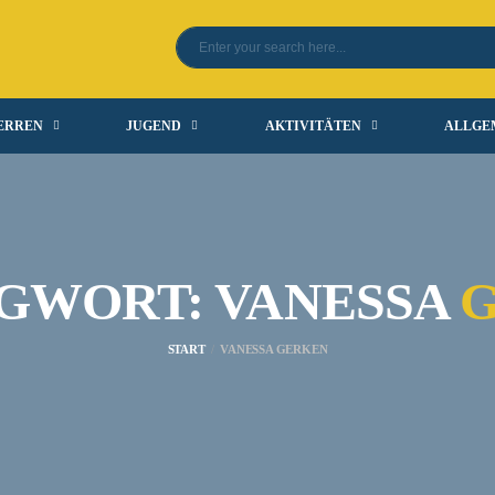
ERREN
JUGEND
AKTIVITÄTEN
ALLGE
GWORT: VANESSA
START
VANESSA GERKEN