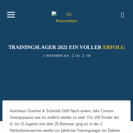
TRAININGSLAGER 2021 EIN VOLLER
ERFOLG
162
100
2. NOVEMBER 2021
Autohaus Günther & Schmidt GbR Nach einem Jahr Corona-
Zwangspause war es endlich wieder so weit: Für 100 Kinder der
A- bis D-Jugend und über 20 Betreuer ging es in der 2.
Herbstferienwoche wieder ins jährliche Trainingslager ins Dahner