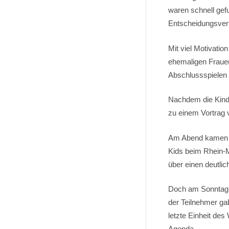
waren schnell gef
Entscheidungsverh
Mit viel Motivatio
ehemaligen Fraue
Abschlussspielen 
Nachdem die Kinde
zu einem Vortrag v
Am Abend kamen da
Kids beim Rhein-
über einen deutli
Doch am Sonntagmo
der Teilnehmer gab
letzte Einheit des
Agenda.