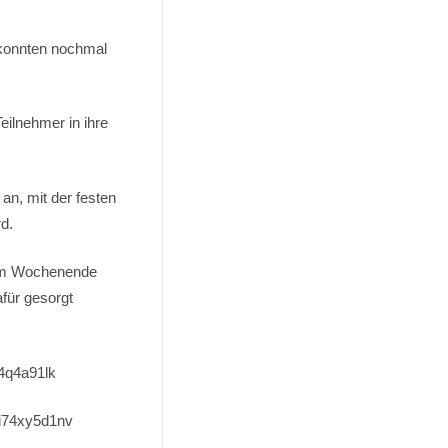
 konnten nochmal
eilnehmer in ihre
n, mit der festen
d.
sem Wochenende
für gesorgt
4q4a91lk
i74xy5d1nv