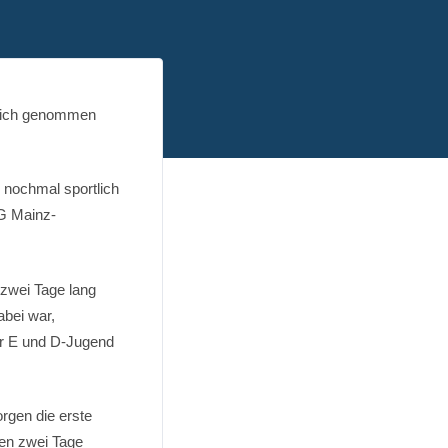
 sich genommen
 nochmal sportlich
SG Mainz-
zwei Tage lang
abei war,
ür E und D-Jugend
rgen die erste
den zwei Tage