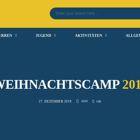
ERREN
JUGEND
AKTIVITÄTEN
ALLGE
WEIHNACHTSCAMP
20
1010
27. DEZEMBER 2018
148