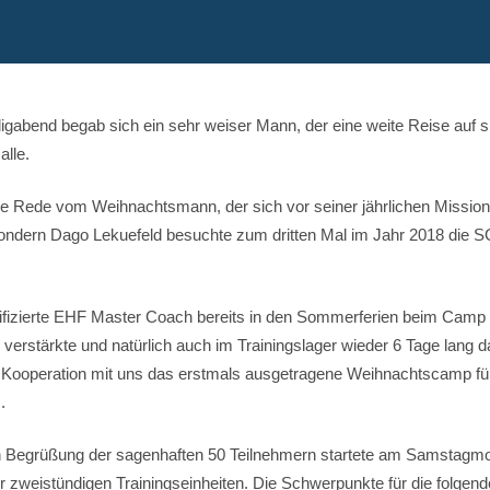
ligabend begab sich ein sehr weiser Mann, der eine weite Reise auf
alle.
 die Rede vom Weihnachtsmann, der sich vor seiner jährlichen Mission
 sondern Dago Lekuefeld besuchte zum dritten Mal im Jahr 2018 die 
fizierte EHF Master Coach bereits in den Sommerferien beim Camp 
verstärkte und natürlich auch im Trainingslager wieder 6 Tage lang d
in Kooperation mit uns das erstmals ausgetragene Weihnachtscamp f
.
 Begrüßung der sagenhaften 50 Teilnehmern startete am Samstagmo
r zweistündigen Trainingseinheiten. Die Schwerpunkte für die folgen