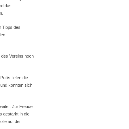
nd das
n.
n Tipps des
den
 des Vereins noch
llis liefen die
und konnten sich
eiter. Zur Freude
 gestärkt in die
lle auf der