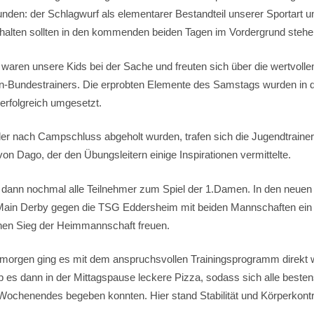
unden: der Schlagwurf als elementarer Bestandteil unserer Sportart u
alten sollten in den kommenden beiden Tagen im Vordergrund stehe
n waren unsere Kids bei der Sache und freuten sich über die wertvolle
n-Bundestrainers. Die erprobten Elemente des Samstags wurden in 
erfolgreich umgesetzt.
r nach Campschluss abgeholt wurden, trafen sich die Jugendtrainer
on Dago, der den Übungsleitern einige Inspirationen vermittelte.
nn nochmal alle Teilnehmer zum Spiel der 1.Damen. In den neuen Pu
Main Derby gegen die TSG Eddersheim mit beiden Mannschaften ein 
chen Sieg der Heimmannschaft freuen.
rgen ging es mit dem anspruchsvollen Trainingsprogramm direkt w
 es dann in der Mittagspause leckere Pizza, sodass sich alle bestens
 Wochenendes begeben konnten. Hier stand Stabilität und Körperkontro