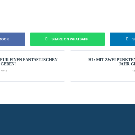
EBOOK
SHARE ON WHATSAPP
S
 FÜR EINEN FANTAST-ISCHEN
H1: MIT ZWEI PUNKTEN
 GEBEN!
JAHR G
 2018
1