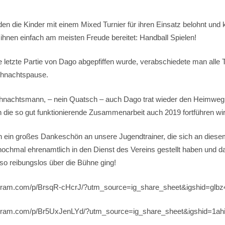
n die Kinder mit einem Mixed Turnier für ihren Einsatz belohnt und
hnen einfach am meisten Freude bereitet: Handball Spielen!
letzte Partie von Dago abgepfiffen wurde, verabschiedete man alle T
ihnachtspause.
nachtsmann, – nein Quatsch – auch Dago trat wieder den Heimweg a
 die so gut funktionierende Zusammenarbeit auch 2019 fortführen wir
 ein großes Dankeschön an unsere Jugendtrainer, die sich an die
ochmal ehrenamtlich in den Dienst des Vereins gestellt haben und da
so reibungslos über die Bühne ging!
agram.com/p/BrsqR-cHcrJ/?utm_source=ig_share_sheet&igshid=glbz
agram.com/p/Br5UxJenLYd/?utm_source=ig_share_sheet&igshid=1ah