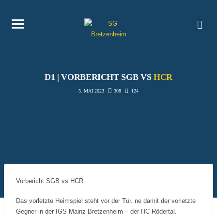
D1 | VORBERICHT SGB VS
HCR
308
124
5. MAI 2023
Vorbericht SGB vs HCR
Das vorletzte Heimspiel steht vor der Tür. ne damit der vorletzte
Gegner in der IGS Mainz-Bretzenheim – der HC Rödertal.