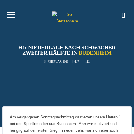
H1: NIEDERLAGE NACH SCHWACHER
ZWEITER HÄLFTE IN
BUDENHEIM
417
112
5. FEBRUAR 2020
Am vergangenen Sonntagnachmittag gastierten unsere Herren 1
bei den Sportfreunden aus Budenheim. Man war motiviert und
hungrig auf den ersten Sieg im neuen Jahr, war sich aber auch