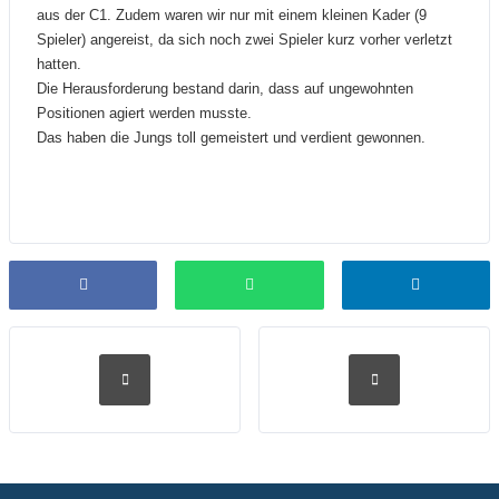
aus der C1. Zudem waren wir nur mit einem kleinen Kader (9
Spieler) angereist, da sich noch zwei Spieler kurz vorher verletzt
hatten.
Die Herausforderung bestand darin, dass auf ungewohnten
Positionen agiert werden musste.
Das haben die Jungs toll gemeistert und verdient gewonnen.