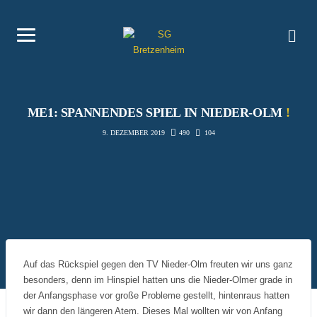
ME1: SPANNENDES SPIEL IN NIEDER-OLM
!
490
104
9. DEZEMBER 2019
Auf das Rückspiel gegen den TV Nieder-Olm freuten wir uns ganz
besonders, denn im Hinspiel hatten uns die Nieder-Olmer grade in
der Anfangsphase vor große Probleme gestellt, hintenraus hatten
wir dann den längeren Atem. Dieses Mal wollten wir von Anfang